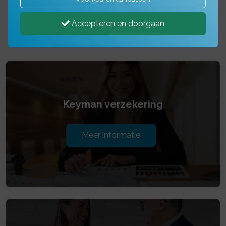
(bestuurder, compagnon,
mede-vennoot...)
Accepteren en doorgaan
Keyman verzekering
Meer informatie