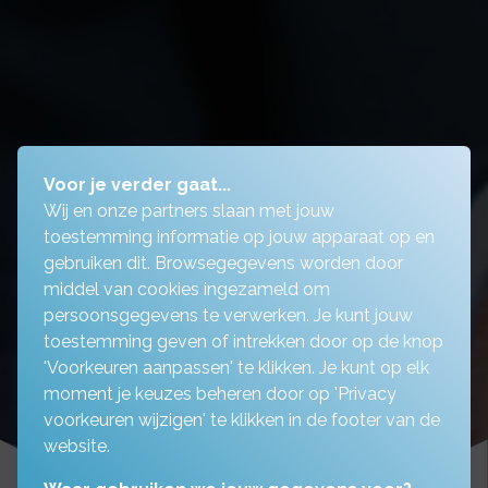
Voor je verder gaat...
Wij en onze partners slaan met jouw
toestemming informatie op jouw apparaat op en
gebruiken dit. Browsegegevens worden door
middel van cookies ingezameld om
persoonsgegevens te verwerken. Je kunt jouw
toestemming geven of intrekken door op de knop
'Voorkeuren aanpassen' te klikken. Je kunt op elk
moment je keuzes beheren door op 'Privacy
voorkeuren wijzigen' te klikken in de footer van de
website.