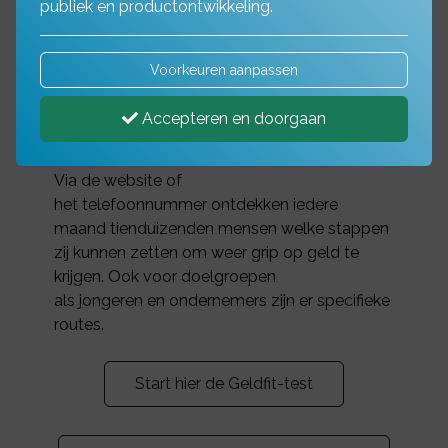
kunt zetten om weer grip op uw geld te
publiek en productontwikkeling.
krijgen. Samen met bedrijven, gemeenten en
andere partners werken we aan één centrale
Voorkeuren aanpassen
route voor financiële fitheid: Geldfit.
Geldfit bevat de sociale kaart van
Accepteren en doorgaan
alle preventieve en curatieve
interventies rondom financiële gezondheid.
Via de website of
het telefoonnummer ontdekken iedere
maand tienduizenden mensen welke stappen
zij kunnen zetten om weer grip op geld te
krijgen. Ook voor doelgroepen
als jongeren en ondernemers zijn er specifieke
routes.
Start hier de Geldfit-test