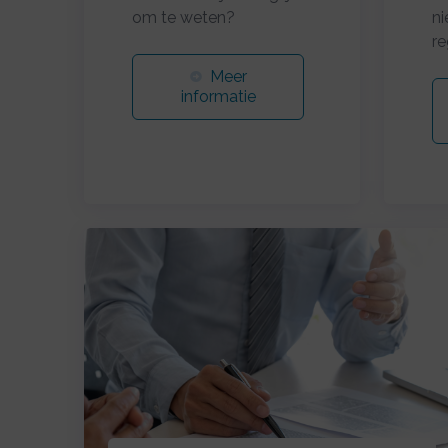
om te weten?
ni
re
Meer
informatie