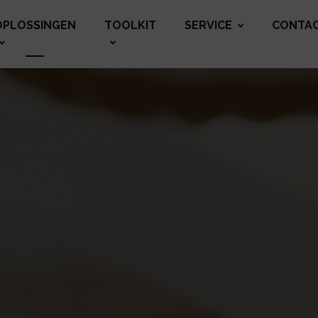
OPLOSSINGEN
TOOLKIT
SERVICE
CONTA